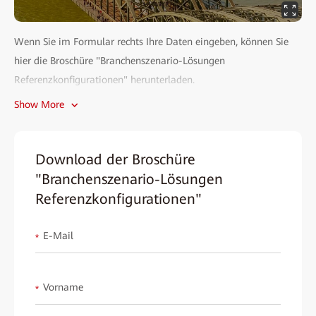
Wenn Sie im Formular rechts Ihre Daten eingeben, können Sie
hier die Broschüre "Branchenszenario-Lösungen
Referenzkonfigurationen" herunterladen.
Show More
Das umfangreiche Huawei-Portfolio aus den Bereichen
Enterprise-Netzwerk und -Storage ist die Basis für die neun
Industrie-Lösungen. Speziell zugeschnitten auf die
Download der Broschüre
Anforderungen in den unterschiedlichen Branchen sind sie die
"Branchenszenario-Lösungen
Basis für Digitalisierung und sichere Geschäftsprozesse.
Referenzkonfigurationen"
E-Mail
*
Vorname
*