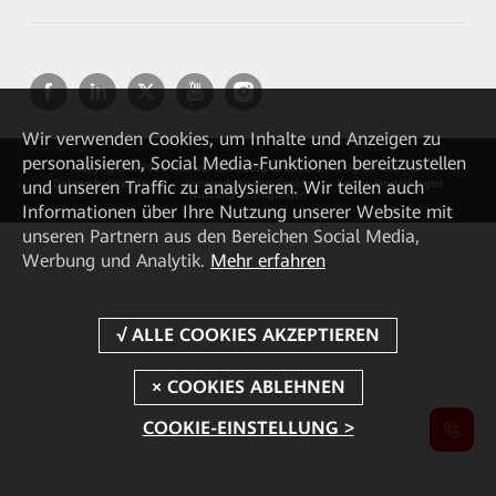
Wir verwenden Cookies, um Inhalte und Anzeigen zu
personalisieren, Social Media-Funktionen bereitzustellen
Copyright © 2026 Huawei Technologies Co., Ltd. All rights reserved.
und unseren Traffic zu analysieren. Wir teilen auch
Datenschutzrichtlinie
Verwendung von Cookies
Cookie Einstellungen
Nutzungsbedingungen
Informationen über Ihre Nutzung unserer Website mit
unseren Partnern aus den Bereichen Social Media,
Werbung und Analytik.
Mehr erfahren
COOKIE-EINSTELLUNG >