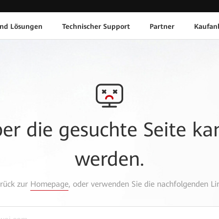
und Lösungen
Technischer Support
Partner
Kaufan
aber die gesuchte Seite k
werden.
urück zur
Homepage
, oder verwenden Sie die nachfolgenden Lin