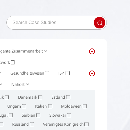
ligente Zusammenarbeit
m
twork
Huawei Cloud
✓
Gesundheitswesen
ISP
✓
✓
Nahost
Transportwesen
Immobilien
✓
✓
ik
Dänemark
Estland
✓
✓
✓
Ungarn
Italien
Moldawien
✓
✓
✓
ugal
Serbien
Slowakai
✓
✓
✓
Russland
Vereinigtes Königreich
✓
✓
✓