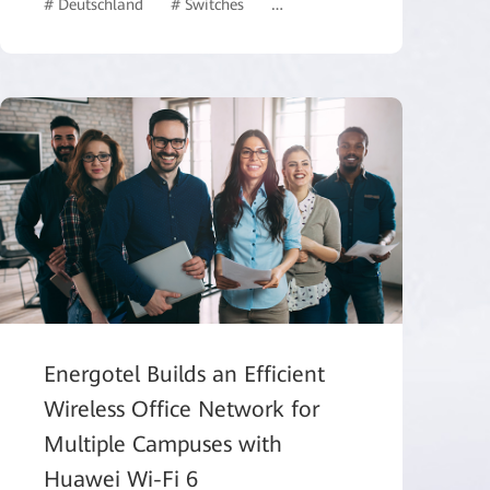
esen
# Deutschland
# Data Center
# Switches
# Gesundheitswesen
# WLAN
# Gesundheitswes
Energotel Builds an Efficient
Wireless Office Network for
Multiple Campuses with
Huawei Wi-Fi 6