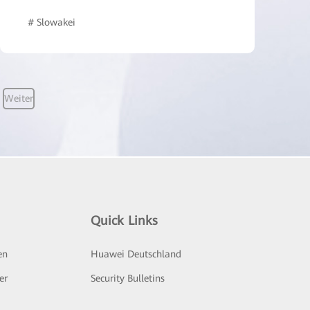
# Slowakei
# Intelligente Stromnetze
# Intelligent Campu
Weiter
Quick Links
en
Huawei Deutschland
er
Security Bulletins