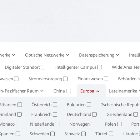
werke
Optische Netzwerke
Datenspeicherung
Intel
Digitaler Standort
Unternehmens-Services und Software
Intelligenter Campus
Management-Syste
Wide Area Ne
✓
✓
swesen
Stromversorgung
Finanzwesen
Behörden
✓
✓
✓
ch-Pazifischer Raum
rgbau und Verhüttung
China
Öl, Gas und Chemie
Europa
Lateinamerika
Einzelhandel
✓
✓
✓
Albanien
Österreich
Bulgarien
Tschechische Republ
✓
✓
✓
Finnland
Frankreich
Deutschland
Griechenland
✓
✓
✓
✓
Monaco
Niederlande
Norwegen
Polen
Port
✓
✓
✓
✓
Spanien
Schweden
Schweiz
Türkei
Ukraine
✓
✓
✓
✓