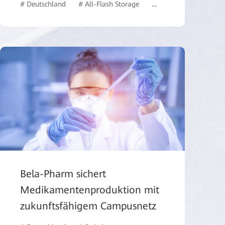
# Deutschland
# All-Flash Storage
# Behörden
# case 
Bela-Pharm sichert
Medikamentenproduktion mit
zukunftsfähigem Campusnetz