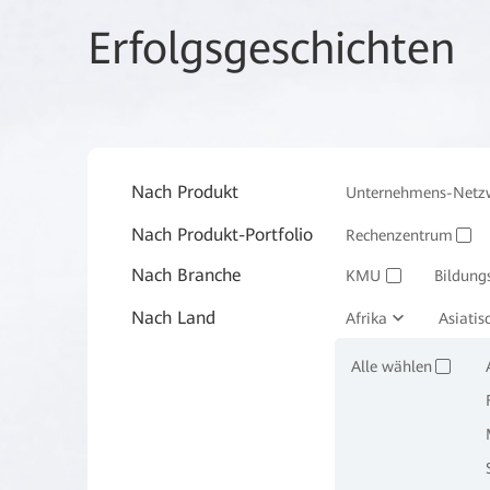
Erfolgsgeschichten
Nach Produkt
Unternehmens-Netz
Nach Produkt-Portfolio
Enterprise Wireless
Rechenzentrum
✓
Nach Branche
KMU
Bildung
✓
Nach Land
Produktion
Afrika
Asiatis
Be
✓
Alle wählen
✓