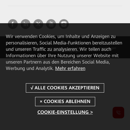
Wir verwenden Cookies, um Inhalte und Anzeigen zu
personalisieren, Social Media-Funktionen bereitzustellen
Copyright © 2026 Huawei Technologies Co., Ltd. All rights reserved.
und unseren Traffic zu analysieren. Wir teilen auch
Datenschutzrichtlinie
Verwendung von Cookies
Cookie Einstellungen
Nutzungsbedingungen
Informationen über Ihre Nutzung unserer Website mit
unseren Partnern aus den Bereichen Social Media,
Werbung und Analytik.
Mehr erfahren
COOKIE-EINSTELLUNG >