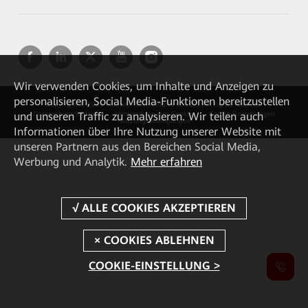
Wir verwenden Cookies, um Inhalte und Anzeigen zu
personalisieren, Social Media-Funktionen bereitzustellen
Copyright © 2026 Huawei Technologies Co., Ltd. All rights reserved.
und unseren Traffic zu analysieren. Wir teilen auch
Datenschutzrichtlinie
Verwendung von Cookies
Cookie Einstellungen
Nutzungsbedingungen
Informationen über Ihre Nutzung unserer Website mit
unseren Partnern aus den Bereichen Social Media,
Werbung und Analytik.
Mehr erfahren
COOKIE-EINSTELLUNG >