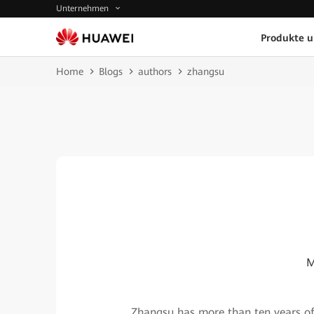
Unternehmen
Produkte 
Home
Blogs
authors
zhangsu
M
Zhangsu has more than ten years of w