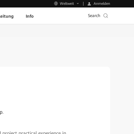
Anmelden
Weltweit
Search
leitung
Info
p.
project practical experience in