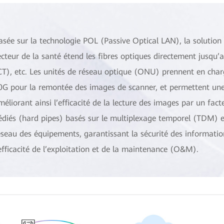
asée sur la technologie POL (Passive Optical LAN), la solutio
ecteur de la santé étend les fibres optiques directement jusqu’a
CT), etc. Les unités de réseau optique (ONU) prennent en charge
0G pour la remontée des images de scanner, et permettent une 
méliorant ainsi l’efficacité de la lecture des images par un fac
édiés (hard pipes) basés sur le multiplexage temporel (TDM) et 
éseau des équipements, garantissant la sécurité des informati
’efficacité de l’exploitation et de la maintenance (O&M).