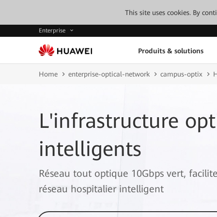
This site uses cookies. By con
Enterprise
Produits & solutions
Home
enterprise-optical-network
campus-optix
H
L'infrastructure op
intelligents
Réseau tout optique 10Gbps vert, facili
réseau hospitalier intelligent