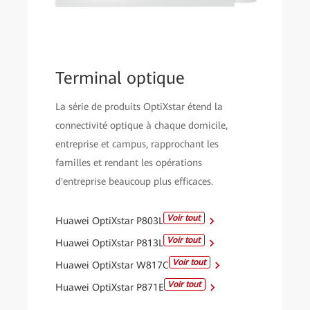
Terminal optique
La série de produits OptiXstar étend la
connectivité optique à chaque domicile,
entreprise et campus, rapprochant les
familles et rendant les opérations
d'entreprise beaucoup plus efficaces.
Voir tout
Huawei OptiXstar P803L
Voir tout
Huawei OptiXstar P813L
Voir tout
Huawei OptiXstar W817C
Voir tout
Huawei OptiXstar P871E