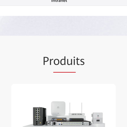
Pr
odui
ts