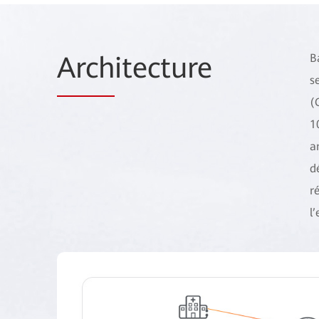
Arch
itecture
B
s
(
1
a
d
r
l