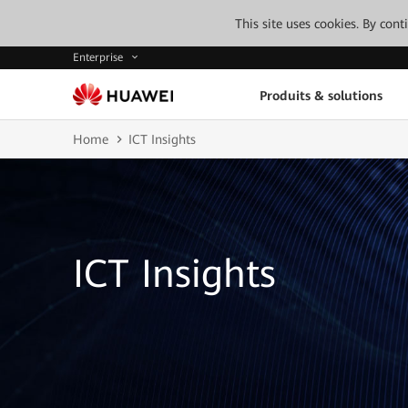
This site uses cookies. By con
Enterprise
Produits & solutions
Home
ICT Insights
ICT Insights