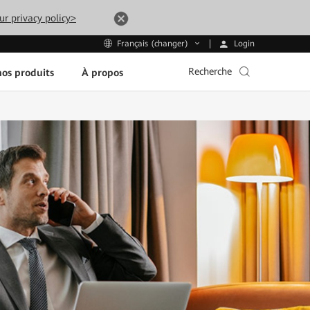
ur privacy policy>
Login
Français (changer)
Recherche
os produits
À propos