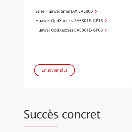
Série Huawei SmartAX EA5800
Huawei OptiXaccess EA5801E-GP16
Huawei OptiXaccess EA5801E-GP08
En savoir plus
Succès
concret