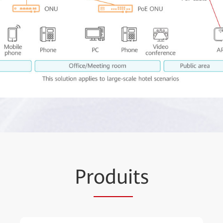
Pr
odui
ts