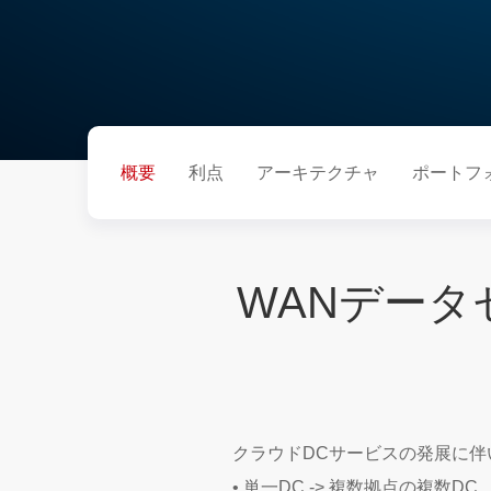
概要
利点
アーキテクチャ
ポートフ
WANデー
クラウドDCサービスの発展に伴
• 単一DC -> 複数拠点の複数DC