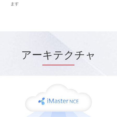
ます
アー
キテク
チャ