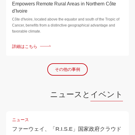
Empowers Remote Rural Areas in Northern Côte
d'Ivoire
Côte d'Ivoire, located above the equator and south of the Tropic of
Cancer, benefits from a distinctive geographical advantage and
favorable climate.
詳細はこちら
その他の事例
ニュースと
イベント
ニュース
ファーウェイ、「R.I.S.E」国家政府クラウド