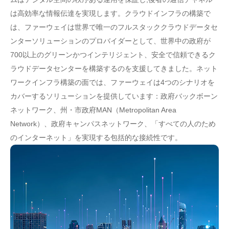
は高効率な情報伝達を実現します。クラウドインフラの構築で
は、ファーウェイは世界で唯一のフルスタッククラウドデータセ
ンターソリューションのプロバイダーとして、世界中の政府が
700以上のグリーンかつインテリジェント、安全で信頼できるク
ラウドデータセンターを構築するのを支援してきました。ネット
ワークインフラ構築の面では、ファーウェイは4つのシナリオを
カバーするソリューションを提供しています：政府バックボーン
ネットワーク、州・市政府MAN（Metropolitan Area
Network）、政府キャンパスネットワーク、「すべての人のため
のインターネット」を実現する包括的な接続性です。