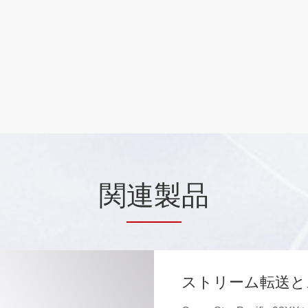
関
連製
品
ストリーム転送と