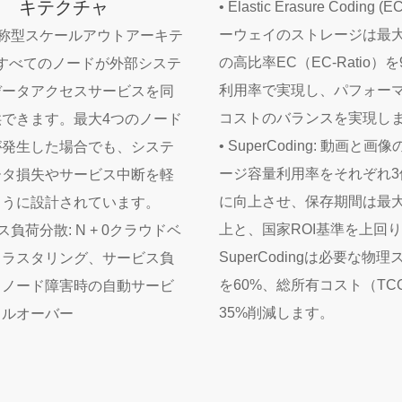
キテクチャ
• Elastic Erasure Coding (
ーウェイのストレージは最大22
対称型スケールアウトアーキテ
の高比率EC（EC-Ratio）を
 すべてのノードが外部システ
利用率で実現し、パフォー
データアクセスサービスを同
コストのバランスを実現し
供できます。最大4つのノード
• SuperCoding: 動画と画
が発生した場合でも、システ
ージ容量利用率をそれぞれ3
ータ損失やサービス中断を軽
に向上させ、保存期間は最大
ように設計されています。
上と、国家ROI基準を上回
ス負荷分散: N + 0クラウドベ
SuperCodingは必要な物
クラスタリング、サービス負
を60%、総所有コスト（TC
、ノード障害時の自動サービ
35%削減します。
イルオーバー