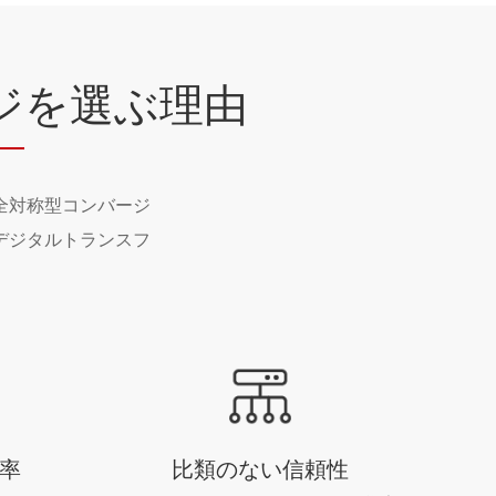
ジ
を選ぶ理由
全対称型コンバージ
デジタルトランスフ
率
比類のない信頼性