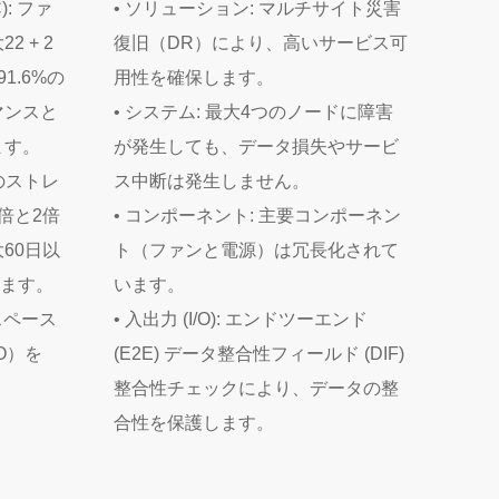
EC): ファ
• ソリューション: マルチサイト災害
 + 2
復旧（DR）により、高いサービス可
91.6%の
用性を確保します。
マンスと
• システム: 最大4つのノードに障害
ます。
が発生しても、データ損失やサービ
像のストレ
ス中断は発生しません。
倍と2倍
• コンポーネント: 主要コンポーネン
60日以
ト（ファンと電源）は冗長化されて
ります。
います。
理スペース
• 入出力 (I/O): エンドツーエンド
O）を
(E2E) データ整合性フィールド (DIF)
整合性チェックにより、データの整
合性を保護します。