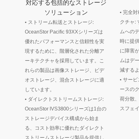
対応する包括的なストレージ
ソリューション
• 完全
クチャ:
• ストリーム転送とストレージ:
ムへの
OceanStor Pacific 93XXシリーズは
時に提
優れたパフォーマンスと信頼性を実
に障害
現するために、階層化された分離ア
ムはデ
ーキテクチャを採用しています。こ
減する
れらの製品は画像ストレージ、ビデ
• サービ
オストレージ、混合ストレージに適
ースの
しています。
荷分散
• ダイレクトストリームストレージ:
スフェ
OceanStor IVS3800シリーズは1台の
ストレージデバイス構成から始ま
る、コスト効率に優れたダイレクト
ストリームストレージ製品を提供し