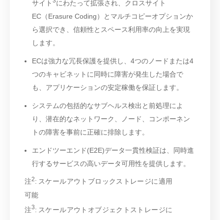
3
サイト
にわたって拡張され、クロスサイト
EC（Erasure Coding）とマルチコピーオプションか
ら選択でき、信頼性とスペース利用率の向上を実現
します。
ECは強力な冗長保護を提供し、4つのノードまたは4
つのキャビネットに同時に障害が発生した場合で
も、アプリケーションの安定稼働を保証します。
システムの包括的なサブヘルス検出と前処理によ
り、潜在的なネットワーク、ノード、コンポーネン
トの障害を事前に正確に排除します。
エンドツーエンド(E2E)データ一貫性検証は、同時進
行するサービスの高いデータ可用性を提供します。
2
注
: スケールアウトブロックストレージに適用
可能
3
注
: スケールアウトオブジェクトストレージに