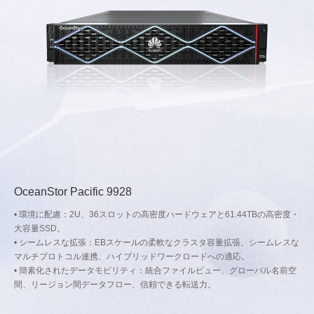
OceanStor Pacific 9928
• 環境に配慮：2U、36スロットの高密度ハードウェアと61.44TBの高密度・
大容量SSD。
• シームレスな拡張：EBスケールの柔軟なクラスタ容量拡張、シームレスな
マルチプロトコル連携、ハイブリッドワークロードへの適応。
• 簡素化されたデータモビリティ：統合ファイルビュー、グローバル名前空
間、リージョン間データフロー、信頼できる転送力。