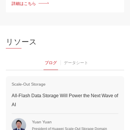
詳細はこちら
リソ
ース
ブログ
データシート
Scale-Out Storage
All-Flash Data Storage Will Power the Next Wave of
AI
Yuan Yuan
President of Huawei Scale-Out Storage Domain