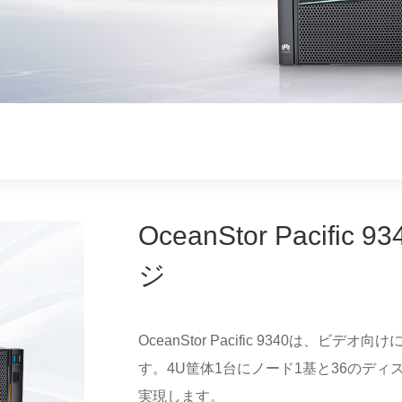
OceanStor Paci
ジ
OceanStor Pacific 9340は
す。4U筐体1台にノード1基と36のディ
実現します。