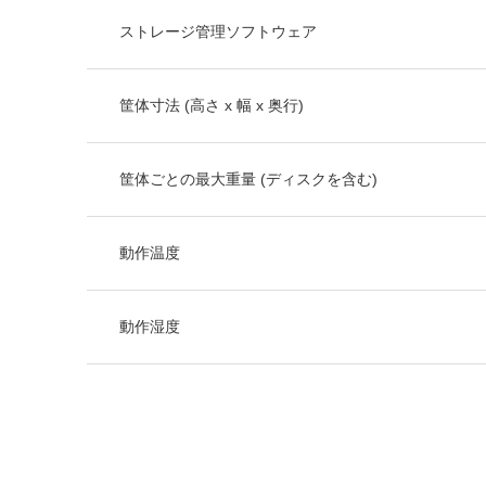
ストレージ管理ソフトウェア
筐体寸法 (高さ x 幅 x 奥行)
筐体ごとの最大重量 (ディスクを含む)
動作温度
動作湿度