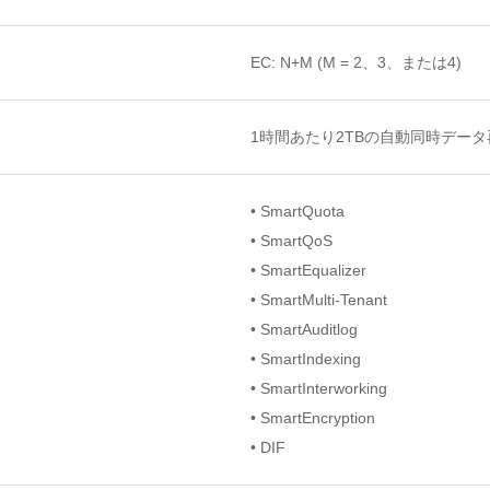
EC: N+M (M = 2、3、または4)
1時間あたり2TBの自動同時デー
• SmartQuota
• SmartQoS
• SmartEqualizer
• SmartMulti-Tenant
• SmartAuditlog
• SmartIndexing
• SmartInterworking
• SmartEncryption
• DIF