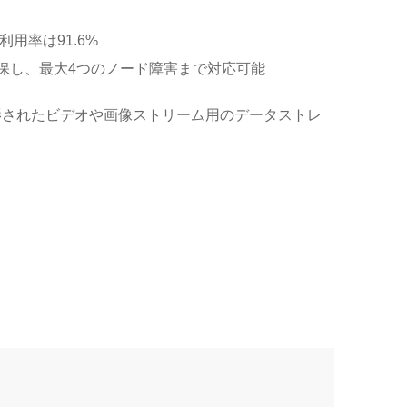
利用率は91.6%
確保し、最大4つのノード障害まで対応可能
、カメラで撮影されたビデオや画像ストリーム用のデータストレ