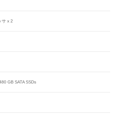
サ x 2
480 GB SATA SSDs