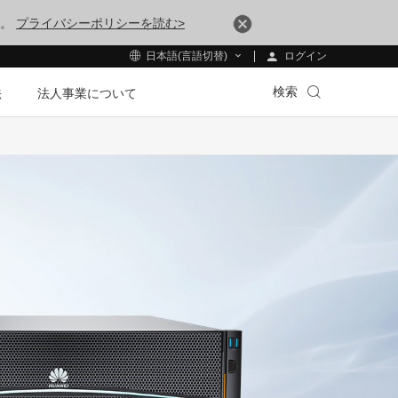
す。
プライバシーポリシーを読む>
ログイン
日本語(言語切替)
検索
法
法人事業について