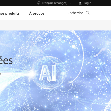
Login
Français (changer)
Recherche
os produits
À propos
ées
A