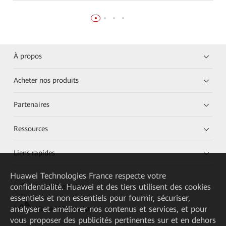
À propos
Acheter nos produits
Partenaires
Ressources
Liens rapides
Huawei Technologies France
respecte votre
confidentialité. Huawei et des tiers utilisent des cookies
HUAWEI eKit App
essentiels et non essentiels pour fournir, sécuriser,
analyser et améliorer nos contenus et services, et pour
Huawei HiKnow App
vous proposer des publicités pertinentes sur et en dehors