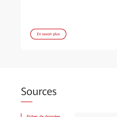
En savoir plus
So
urces
Fiches de données