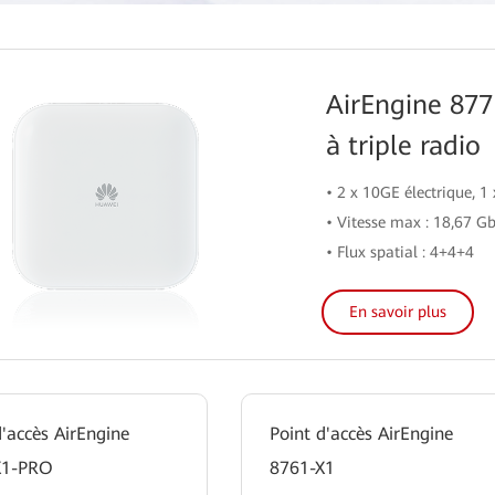
AirEngine 877
à triple radio
• 2 x 10GE électrique, 1
• Vitesse max : 18,67 G
• Flux spatial : 4+4+4
En savoir plus
d'accès AirEngine
Point d'accès AirEngine
X1-PRO
8761-X1