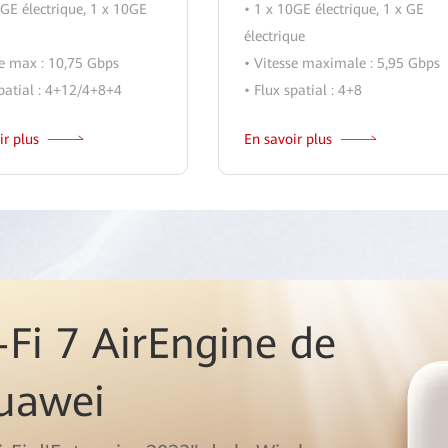
0GE électrique, 1 x 10GE
• 1 x 10GE électrique, 1 x GE
électrique
se max : 10,75 Gbps
• Vitesse maximale : 5,95 Gbps
spatial : 4+12/4+8+4
• Flux spatial : 4+8
ir plus
En savoir plus
-Fi 7 AirEngine de
Huawei