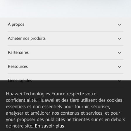
À propos
Acheter nos produits
Partenaires
Ressources
Liens rapides
Huawei Technologies France
respecte votre
confidentialité. Huawei et des tiers utilisent des cookies
HUAWEI eKit App
essentiels et non essentiels pour fournir, sécuriser,
analyser et améliorer nos contenus et services, et pour
Huawei HiKnow App
vous proposer des publicités pertinentes sur et en dehors
de notre site.
En savoir plus
HUAWEI eFly App