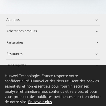
À propos
Acheter nos produits
Partenaires
Ressources
Liens rapides
Huawei Technologies France
respecte votre
confidentialité. Huawei et des tiers utilisent des cookies
HUAWEI eKit App
essentiels et non essentiels pour fournir, sécuriser,
analyser et améliorer nos contenus et services, et pour
Huawei HiKnow App
vous proposer des publicités pertinentes sur et en dehors
de notre site.
En savoir plus
HUAWEI eFly App