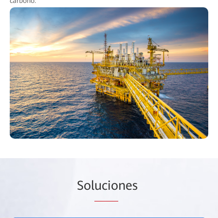
carbono.
Sol
ucio
nes