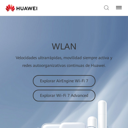
WLAN
Velocidades ultrarrápidas, movilidad siempre activa y
redes autoorganizativas continuas de Huawei.
Explorar AirEngine Wi-Fi 7
Explorar Wi-Fi 7 Advanced