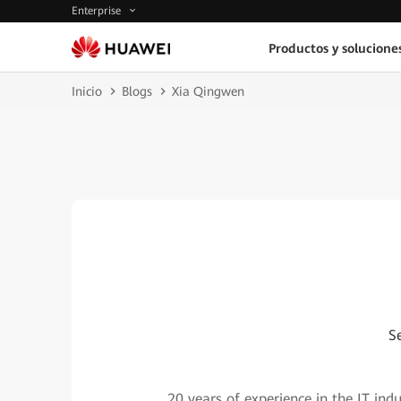
Enterprise
Productos y solucione
Inicio
Blogs
Xia Qingwen
S
20 years of experience in the IT in