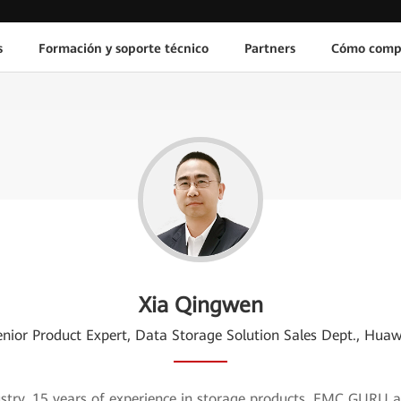
s
Formación y soporte técnico
Partners
Cómo comp
Xia Qingwen
enior Product Expert, Data Storage Solution Sales Dept., Huaw
dustry, 15 years of experience in storage products, EMC GURU 