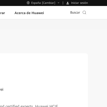
Iniciar sesión
España [Cambiar]
Buscar
rar
Acerca de Huawei
ei
and certified experts, Huawei HCIE