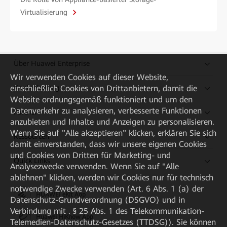
Virtualisierung
Über Huawei Enterprise
Wir verwenden Cookies auf dieser Website,
einschließlich Cookies von Drittanbietern, damit die
Kaufanleitung
Website ordnungsgemäß funktioniert und um den
Datenverkehr zu analysieren, verbesserte Funktionen
Partner
anzubieten und Inhalte und Anzeigen zu personalisieren.
Wenn Sie auf "Alle akzeptieren" klicken, erklären Sie sich
Ressourcen
damit einverstanden, dass wir unsere eigenen Cookies
und Cookies von Dritten für Marketing- und
Quick Links
Analysezwecke verwenden. Wenn Sie auf "Alle
ablehnen" klicken, werden wir Cookies nur für technisch
notwendige Zwecke verwenden (Art. 6 Abs. 1 (a) der
HUAWEI eKit App
Datenschutz-Grundverordnung (DSGVO) und in
Verbindung mit . § 25 Abs. 1 des Telekommunikation-
Huawei HiKnow App
Telemedien-Datenschutz-Gesetzes (TTDSG)). Sie können