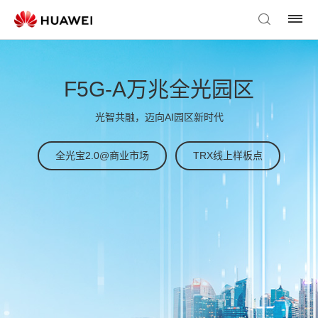
F5G-A万兆全光园区
光智共融，迈向AI园区新时代
全光宝2.0@商业市场
TRX线上样板点