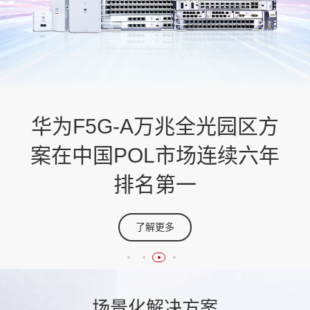
华为发布业界首个50G POL
华为F5G-A万兆全光园区方
华为全光宝解决方案获
全光宝2.0@商业市场
Lightwave2026年度Wi-Fi方
样机，打造面向Wi-Fi 7的新
案在中国POL市场连续六年
商业市场一站式智慧园区解决方案
一代园区网络
案创新奖
排名第一
了解更多
了解更多
了解更多
了解更多
场景
化解决
方案