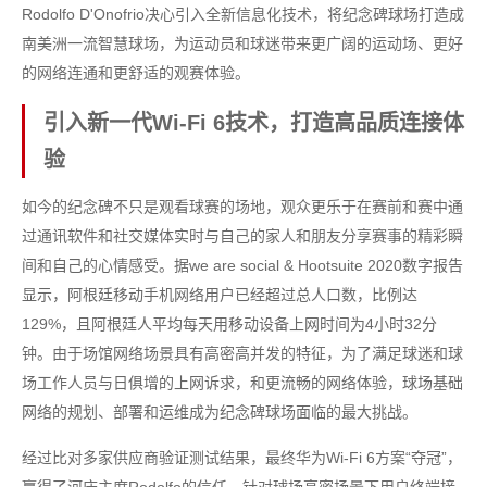
Rodolfo D'Onofrio决心引入全新信息化技术，将纪念碑球场打造成
南美洲一流智慧球场，为运动员和球迷带来更广阔的运动场、更好
的网络连通和更舒适的观赛体验。
引入新一代Wi-Fi 6技术，打造高品质连接体
验
如今的纪念碑不只是观看球赛的场地，观众更乐于在赛前和赛中通
过通讯软件和社交媒体实时与自己的家人和朋友分享赛事的精彩瞬
间和自己的心情感受。据we are social & Hootsuite 2020数字报告
显示，阿根廷移动手机网络用户已经超过总人口数，比例达
129%，且阿根廷人平均每天用移动设备上网时间为4小时32分
钟。由于场馆网络场景具有高密高并发的特征，为了满足球迷和球
场工作人员与日俱增的上网诉求，和更流畅的网络体验，球场基础
网络的规划、部署和运维成为纪念碑球场面临的最大挑战。
经过比对多家供应商验证测试结果，最终华为Wi-Fi 6方案“夺冠”，