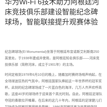
华为Wi-Fi 6技术助力阿根廷河
床竞技俱乐部建设智能纪念碑
球场，智能联接提升观赛体验
纪念碑球场(El Monumental)坐落于阿根廷布宜诺斯艾利斯南250
英里处，于1938年建成并使用，是阿根廷知名俱乐部——河床竞
技俱乐部（简称河床，成立于1901年）的主场。
时间定格到1978年6月10日的晚上，随着加时赛终场哨声响起，在
全场球迷狂热的气氛中，阿根廷国家队捧起这一年世界杯的冠军奖
杯。此刻的纪念碑球场成了一片蓝白色的海洋，几万人齐声欢呼高
歌，这座40岁的球场终于迎来首个高光时刻。自此，阿根廷足球队
夺冠的奏歌拉开帷幕，在后来的这几十年内，阿根廷的足球健儿们
又陆续为阿根廷赢得很多荣誉： 1986年阿根廷再次世界杯夺冠、