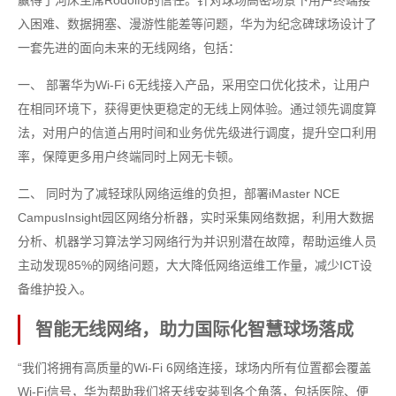
赢得了河床主席Rodolfo的信任。针对球场高密场景下用户终端接
入困难、数据拥塞、漫游性能差等问题，华为为纪念碑球场设计了
一套先进的面向未来的无线网络，包括：
一、 部署华为Wi-Fi 6无线接入产品，采用空口优化技术，让用户
在相同环境下，获得更快更稳定的无线上网体验。通过领先调度算
法，对用户的信道占用时间和业务优先级进行调度，提升空口利用
率，保障更多用户终端同时上网无卡顿。
二、 同时为了减轻球队网络运维的负担，部署iMaster NCE
CampusInsight园区网络分析器，实时采集网络数据，利用大数据
分析、机器学习算法学习网络行为并识别潜在故障，帮助运维人员
主动发现85%的网络问题，大大降低网络运维工作量，减少ICT设
备维护投入。
智能无线网络，助力国际化智慧球场落成
“我们将拥有高质量的Wi-Fi 6网络连接，球场内所有位置都会覆盖
Wi-Fi信号，华为帮助我们将天线安装到各个角落，包括医院、便