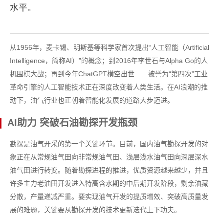
水平。
从1956年，麦卡锡、明斯基等科学家首次提出“人工智能（Artificial
Intelligence，简称AI）”的概念；到2016年李世石与Alpha Go的人
机围棋大战；再到今年ChatGPT横空出世……被誉为“第四次”工业
革命引擎的人工智能技术正在深度改变着人类生活。在AI浪潮的推
动下，油气行业也正朝着智能化发展的道路大步迈进。
AI助力 突破石油勘探开发瓶颈
勘探是油气开采的第一个关键环节。目前，国内油气勘探开发的对
象正在从常规油气田向非常规油气田、浅层浅水油气田向深层深水
油气田进行转变。随着勘探进程的推进，优质资源越来越少，并且
许多主力老油田开发进入特高含水期的中后期开发阶段，剩余油藏
分散，产量递减严重。要实现油气开发的提质增效、突破高质量发
展的难题，关键要从勘探开发的技术更新迭代上下功夫。