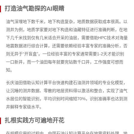
打造油气勘探的AI眼睛
油气深埋地下数千米，地下构造复杂，地质数据获取成本很高。以
测井为例，地质学家要对地下构造和油藏特征进行准确判断，在地
下几千米找到仅有几米适合开采的油层，需要借助HPC技术对海量
地震数据进行综合计算，还需要依赖经验丰富专家的准确分析，否
则无异于“开盲盒”。一位经验丰富的专家通常需要1-2天才能识别
一口新井，而一个油田每年就要完钻数千口井，工作强度可想而
知。
长庆油田借助认知计算平台快速构建石油测井领域的专业化模型，
让沉睡的测井数据、零散的地层资料得以激活和整合，实现了油气
水层位的智能识别，平均识别时间缩短70%，识别准确率也达到测
井解释专家级水平。
扎根实践方可遍地开花
在规模应用的过程中，中国石油认知计算平台在地震资料处理、地