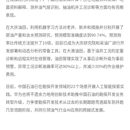
震资料解释、测井油气层识别、抽油机井工况诊断等方面均有亮眼
表现。
在大庆油田，利用机器学习方法对老井、新井和措施井分别开展了
原油产量和含水预测研究，预测模型准确度达到90.74%，预测效
率比传统方法提升了10倍，目前已成为大庆研究院和采油厂进行开
发部署和动态分析的常备工具；在大港油田，基于油井工况的定量
诊断和远程实时在线管理，油田管理实现了从事后诊断升级为事前
预警，异常工况诊断准确率可达90%以上，并减少20%的作业维护
费用。
目前，中国石油已在勘探开发领域的22个场景开展人工智能探索实
践。华为也将不遗余力地用创新技术助推中国石油的勘探开发业务
转型升级，力争使勘探开发技术从过去的长期跟跑弯道超车到并跑
乃至领跑阶段，共同引领油气行业AI应用的跨越式发展。