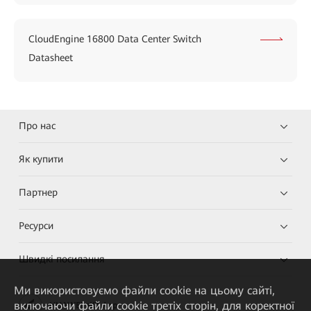
CloudEngine 16800 Data Center Switch
Datasheet
Про нас
Як купити
Партнер
Ресурси
Швидкі посилання
Ми використовуємо файли cookie на цьому сайті,
включаючи файли cookie третіх сторін, для коректної
HUAWEI eKit App