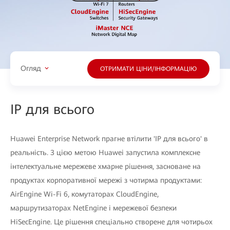
Огляд
ОТРИМАТИ ЦІНИ/ІНФОРМАЦІЮ
IP для всього
Huawei Enterprise Network прагне втілити 'IP для всього' в
реальність. З цією метою Huawei запустила комплексне
інтелектуальне мережеве хмарне рішення, засноване на
продуктах корпоративної мережі з чотирма продуктами:
AirEngine Wi-Fi 6, комутаторах CloudEngine,
маршрутизаторах NetEngine і мережевої безпеки
HiSecEngine. Це рішення спеціально створене для чотирьох