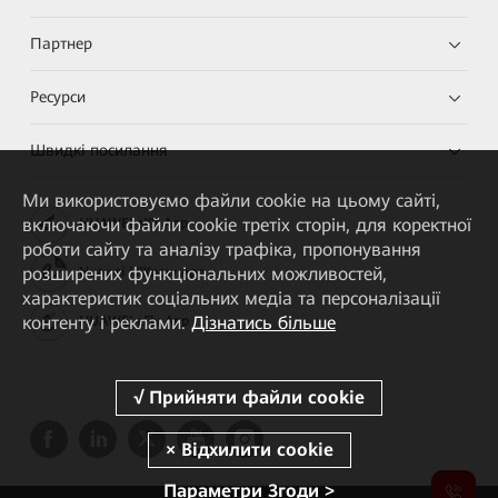
Партнер
Ресурси
Швидкі посилання
Ми використовуємо файли cookie на цьому сайті,
включаючи файли cookie третіх сторін, для коректної
HUAWEI eKit App
роботи сайту та аналізу трафіка, пропонування
розширених функціональних можливостей,
Huawei HiKnow App
характеристик соціальних медіа та персоналізації
контенту і реклами.
Дізнатись більше
HUAWEI eFly App
Параметри Згоди >