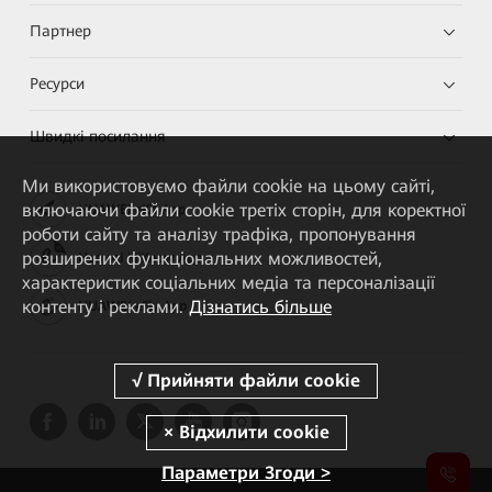
Партнер
Ресурси
Швидкі посилання
Ми використовуємо файли cookie на цьому сайті,
включаючи файли cookie третіх сторін, для коректної
HUAWEI eKit App
роботи сайту та аналізу трафіка, пропонування
розширених функціональних можливостей,
Huawei HiKnow App
характеристик соціальних медіа та персоналізації
контенту і реклами.
Дізнатись більше
HUAWEI eFly App
Параметри Згоди >