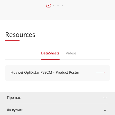
Reso
urces
DataSheets
Videos
Huawei OptiXstar P892M - Product Poster
Про нас
Як купити