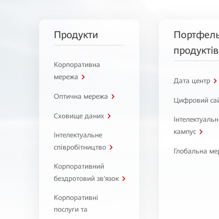
Продукти
Портфел
продуктів
Корпоративна
мережа
Дата центр
Оптична мережа
Цифровий са
Сховище даних
Інтелектуаль
кампус
Інтелектуальне
співробітництво
Глобальна ме
Корпоративний
бездротовий зв'язок
Корпоративні
послуги та