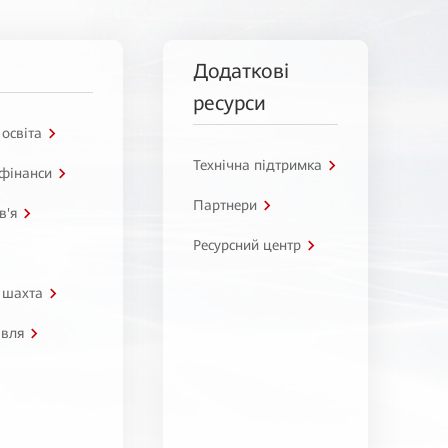
Додаткові
ресурси
 освіта
Технічна підтримка
 фінанси
Партнери
в'я
Ресурсний центр
 шахта
івля