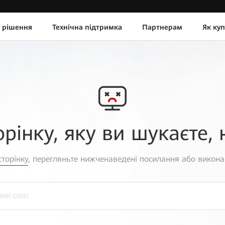
 рішення
Технічна підтримка
Партнерам
Як ку
орінку, яку ви шукаєте, 
торінку
, перегляньте нижченаведені посилання або викона