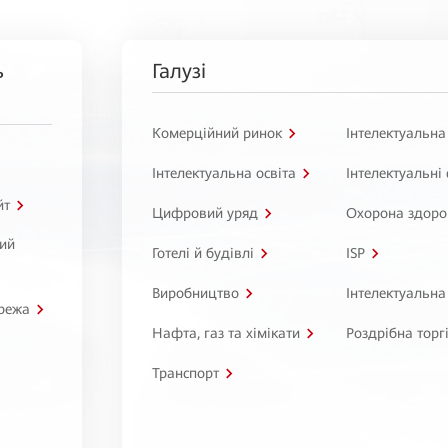
ь
Галузі
Комерційний ринок
Інтелектуальна
Інтелектуальна освіта
Інтелектуальні
йт
Цифровий уряд
Охорона здоро
ний
Готелі й будівлі
ISP
Виробництво
Інтелектуальна
режа
Нафта, газ та хімікати
Роздрібна торг
Транспорт