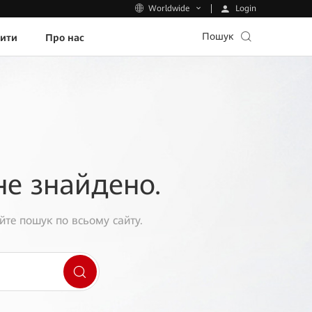
Login
Worldwide
Пошук
пити
Про нас
не знайдено.
йте пошук по всьому сайту.