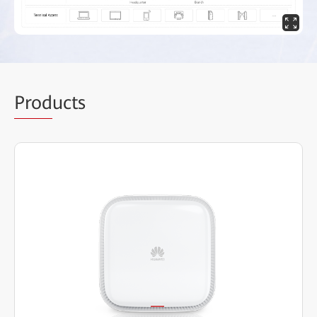
Prod
ucts