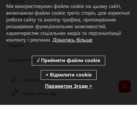
Про нас
Ми використовуємо файли cookie на цьому сайті,
включаючи файли cookie третіх сторін, для коректної
Як купити
роботи сайту та аналізу трафіка, пропонування
розширених функціональних можливостей,
Партнер
характеристик соціальних медіа та персоналізації
контенту і реклами.
Дізнатись більше
Ресурси
Швидкі посилання
HUAWEI eKit App
Параметри Згоди >
Huawei HiKnow App
HUAWEI eFly App