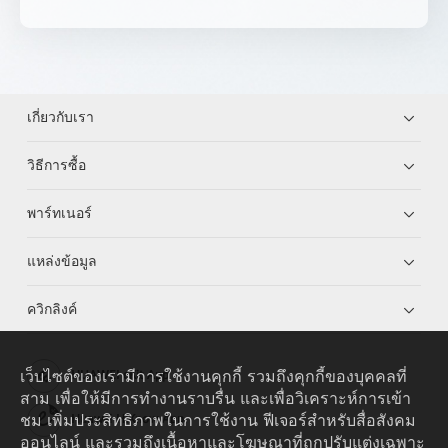
เกี่ยวกับเรา
วิธีการซื้อ
พาร์ทเนอร์
แหล่งข้อมูล
ควิกลิงค์
เว็บไซต์ของเรามีการใช้งานคุกกี้ รวมถึงคุกกี้ของบุคคลที่
HUAWEI eKit App
สาม เพื่อให้มีการทำงานราบรื่น และเพื่อวิเคราะห์การเข้า
ชม เพิ่มประสิทธิภาพในการใช้งาน ฟีเจอร์สำหรับสื่อสังคม
Huawei HiKnow App
ออนไลน์ และรวมถึงเนื้อหาและโฆษณาที่ถูกปรับแต่งเฉพาะ