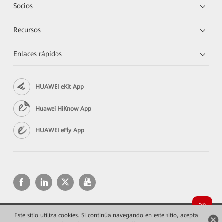
Socios
Recursos
Enlaces rápidos
HUAWEI eKit App
Huawei HiKnow App
HUAWEI eFly App
Este sitio utiliza cookies. Si continúa navegando en este sitio, acepta
Copyright © 2026 Huawei Technologies Co., Ltd. Todos los derechos reservados.