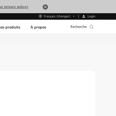
ur privacy policy>
Login
Français (changer)
Recherche
os produits
À propos