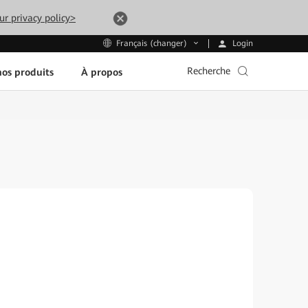
ur privacy policy>
Login
Français (changer)
Recherche
os produits
À propos