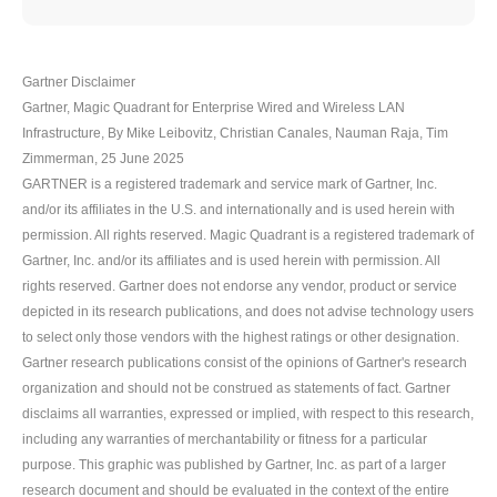
Gartner Disclaimer
Gartner, Magic Quadrant for Enterprise Wired and Wireless LAN
Infrastructure, By Mike Leibovitz, Christian Canales, Nauman Raja, Tim
Zimmerman, 25 June 2025
GARTNER is a registered trademark and service mark of Gartner, Inc.
and/or its affiliates in the U.S. and internationally and is used herein with
permission. All rights reserved. Magic Quadrant is a registered trademark of
Gartner, Inc. and/or its affiliates and is used herein with permission. All
rights reserved. Gartner does not endorse any vendor, product or service
depicted in its research publications, and does not advise technology users
to select only those vendors with the highest ratings or other designation.
Gartner research publications consist of the opinions of Gartner's research
organization and should not be construed as statements of fact. Gartner
disclaims all warranties, expressed or implied, with respect to this research,
including any warranties of merchantability or fitness for a particular
purpose. This graphic was published by Gartner, Inc. as part of a larger
research document and should be evaluated in the context of the entire