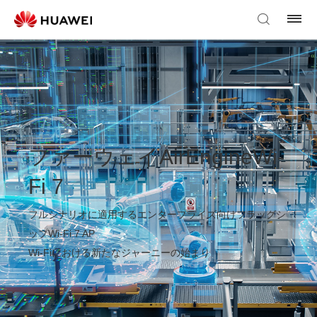
ファーウェイAirEngineWi-
Fi 7
フルシナリオに適用するエンタープライズ向けフラッグシ
ップWi-Fi 7 AP
Wi-Fiにおける新たなジャーニーの始まり