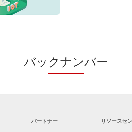
バッ
クナン
バー
パートナー
リソースセ