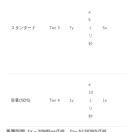
≤
5
スタンダード
Tier 3
7y
ミ
5x
リ
秒
≤
10
容量(SDS)
Tier 4
1y
ミ
1x
リ
秒
基準説明: 1x = 20MBps/TiB、1y= 512IOPS/TiB