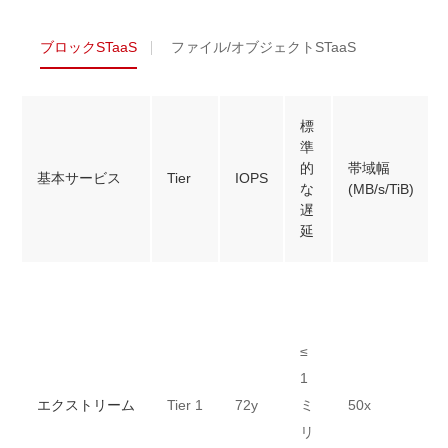
ブロックSTaaS
ファイル/オブジェクトSTaaS
標
準
的
帯域幅
基本サービス
Tier
IOPS
な
(MB/s/TiB)
遅
延
≤
1
エクストリーム
Tier 1
72y
ミ
50x
リ