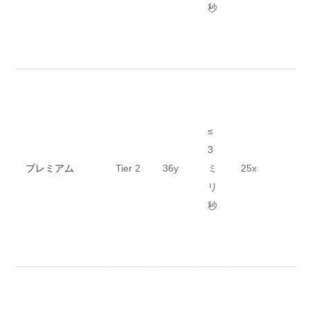
秒
≤
3
プレミアム
Tier 2
36y
ミ
25x
リ
秒