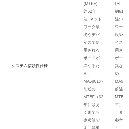
(MTBF):
(MTBF)
約62年
約61年
注: ネット
注: ネ
ワーク環
ワーク
境やデバ
境やデ
イスで使
イスで
用される
用され
ボードが
ボード
システム信頼性仕様
異なるた
異なる
め、
め、
MA5801の
MA580
前述の
前述の
MTBF（62
MTBF
年）はあ
年）は
くまでも
くまで
参考値で
参考値
す。詳細
す。詳