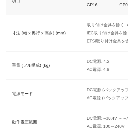
項目
GP16
GP08
取り付け金具を除く: 442 x 
寸法 (幅 x 奥行 x 高さ) (mm)
IEC取り付け金具を除くを含む: 
ETSI取り付け金具を含む: 531
DC電源: 4.2
重量 (フル構成) (kg)
AC電源: 4.6
DC電源 (
バックアップ用
電源モード
AC電源 (
バックアップ用
DC電源: –38.4V ～ –72V
動作電圧範囲
AC電源: 100～240V