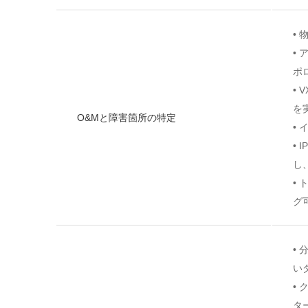
•
•
ポ
•
を
O&Mと障害箇所の特定
•
•
し
•
グ
•
い
•
タ