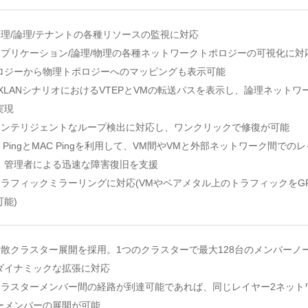
 物理/論理/テナントの各種リソースの監視に対応
 アプリケーション/論理/物理の各種ネットワークトポロジーの可視化に
ロジーから物理トポロジーへのマッピングも表示可能
 VXLANシナリオにおけるVTEPとVMの転送パスを表示し、論理ネッ
実現
 インテリジェントなループ検出に対応し、ワンクリックで修復が可能
 IP PingとMAC Pingを利用して、VM間やVMと外部ネットワーク
、管理者による迅速な障害復旧を支援
 トラフィックミラーリングに対応(VMやベアメタル上のトラフィックを
可能)
 分散クラスター展開を採用。1つのクラスターで最大128台のメンバー
ダイナミックな拡張に対応
 クラスターメンバー間の経路が到達可能であれば、同じレイヤー2ネッ
ーメンバーの展開が可能