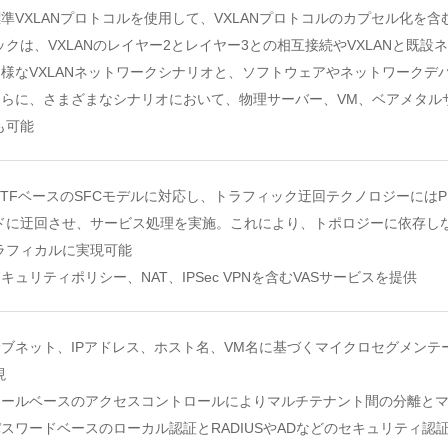
 標準VXLANプロトコルを使用して、VXLANプロトコルのカプセル化を含む
ックは、VXLANのレイヤー2とレイヤー3との相互接続やVXLANと既
 多様なVXLANネットワークシナリオと、ソフトウェアやネットワーク
 さらに、さまざまなシナリオにおいて、物理サーバー、VM、ベアメタ
も可能
 IETFベースのSFCモデルに対応し、トラフィック迂回テクノロジーには
ドに迂回させ、サービス処理を実施。これにより、トポロジーに依存しな
ラフィカルに実現可能
 セキュリティポリシー、NAT、IPSec VPNを含むVASサービスを提供
 サブネット、IPアドレス、ホスト名、VM名に基づくマイクロセグメン
現
 ロールベースのアクセスコントロールによりマルチテナント間の分離と
 パスワードベースのローカル認証とRADIUSやADなどのセキュリティ認