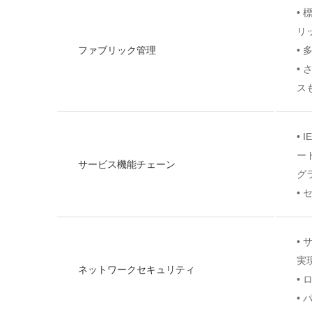
•
リ
ファブリック管理
•
•
ス
•
ー
サービス機能チェーン
グ
•
•
実
ネットワークセキュリティ
•
•