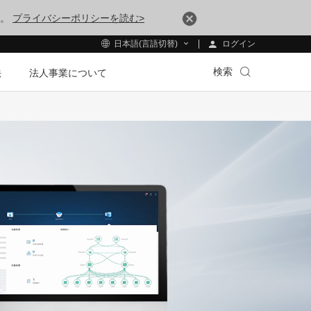
す。
プライバシーポリシーを読む>
ログイン
日本語(言語切替)
検索
法
法人事業について