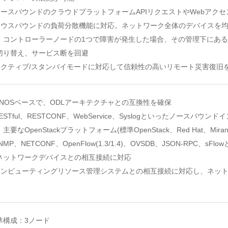
 ノースバウンドのクラウドプラットフォームAPIリクエストやWebア
 サウスバウンドの負荷分散機能に対応。ネットワーク全体のデバイスを
。コントローラーノードの1つで障害が発生した場合、その管理下にあ
切り替え、サービス断を回避
 アクティブ/スタンバイモードに対応して信頼性の高いリモート災害復旧
 ONOSベースで、ODLアーキテクチャとの互換性を確保
 RESTful、RESTCONF、WebService、Syslogといったノー
主要なOpenStackプラットフォーム(標準OpenStack、Red Hat、Miran
SNMP、NETCONF、OpenFlow(1.3/1.4)、OVSDB、JSON-R
ネットワークデバイスとの相互接続に対応
 コンピューティングリソース管理システムとの相互接続に対応し、ネッ
準構成：3ノード