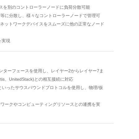
クセスを別のコントローラーノードに負荷分散可能
均等に分散し、様々なコントローラーノードで管理可
るネットワークデバイスをスムーズに他の正常なノード
を実現
スバウンドインターフェースを使用し、レイヤー2からレイヤー7ま
tis、UnitedStack)との相互接続に対応
PC、sFlowといったサウスバウンドプロトコルを使用し、物理/仮
トワークやコンピューティングリソースとの連携を実