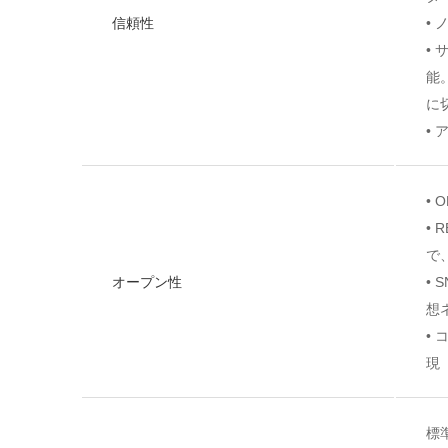
信頼性
•
•
能
に
•
•
•
で、
オープン性
• 
想
•
現
標