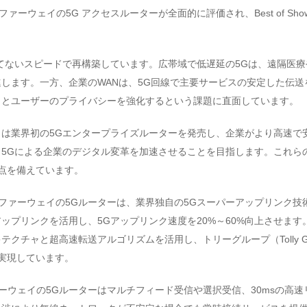
20では、ファーウェイの5G アクセスルーターが全面的に評価され、Best of Sh
てないスピードで再構築しています。広帯域で低遅延の5Gは、遠隔医
します。一方、企業のWANは、5G回線で主要サービスの安定した伝送
ィとユーザーのプライバシーを強化するという課題に直面しています。
は業界初の5Gエンタープライズルーターを発売し、企業がより高速で安
5Gによる企業のデジタル変革を加速させることを目指します。これら
点を備えています。
ファーウェイの5Gルーターは、業界独自の5Gスーパーアップリンク技術
ップリンクを活用し、5Gアップリンク速度を20%～60%向上させま
クチャと超高速転送アルゴリズムを活用し、トリーグループ（Tolly G
実現しています。
ーウェイの5Gルーターはマルチフィード受信や選択受信、30msの高