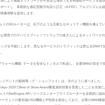
干渉により無線ネットワークが不安定な場合でも常時接続サービスを提
にサポートし、革新的な適応型順方向誤り訂正（A-FEC）アルゴリズムを
な映像体験を提供します。
ェイの5Gルーターは、以下のような広範なセキュリティ機能を備えて
プンな環境でのデバイスブートソフトウェアの改ざんによるネットワーク
スライシングを可能にします。異なるサービスのトラフィックは異なるDNN
保。
イアウォール機能: データを安全なトンネルで転送し、企業WANの安全
プレジデントの顧雄飛（グ・ションフェイ）は、次のように述べました。「
 Tokyo 2020でBest of Show Award審査員特別賞を受賞したこと
ェイのNetEngine ARシリーズエンタープライズルーターを全面的に
ァーウェイの最先端の5G機能とIP技術を統合しており、企業のWAN構