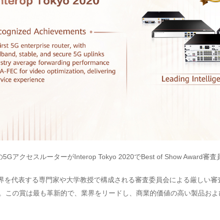
アクセスルーターがInterop Tokyo 2020でBest of Show Awar
wardsは業界を代表する専門家や大学教授で構成される審査委員会による厳しい審査
です。この賞は最も革新的で、業界をリードし、商業的価値の高い製品お