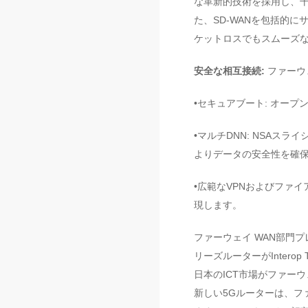
な革新的技術を採用し、
た、SD-WANを包括的
ケットロスでもスムーズ
安全な相互接続:
ファーウ
•セキュアブート: オー
•マルチDNN: NSA
よりデータの安全性を確
•広範なVPNおよびファ
現します。
ファーウェイ WAN部門
リーズルーターがInterop
日本のICT市場がファーウ
新しい5Gルーターは、フ