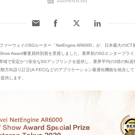
2020年6月5日
ァーウェイの5Gルーター「NetEngine AR6000」が、日本最大のICT展示会
 of Show Award審査員特別賞を受賞しました。業界初の5Gエンタープ
000は超広帯域で安定かつ安全な5Gアップリンクを提供し、業界平均の3倍の
順方向誤り訂正(A-FEC)などのアプリケーション最適化機能を統合し
を提供します。