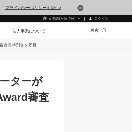
す。
プライバシーポリシーを読む>
ログイン
日本語(言語切替)
検索
法
法人事業について
ward審査員特別賞を受賞
ーターが
w Award審査