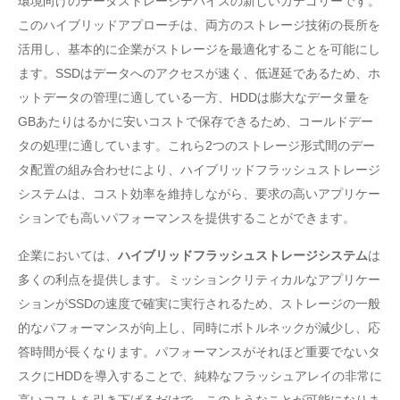
環境向けのデータストレージデバイスの新しいカテゴリーです。
このハイブリッドアプローチは、両方のストレージ技術の長所を
活用し、基本的に企業がストレージを最適化することを可能にし
ます。SSDはデータへのアクセスが速く、低遅延であるため、ホ
ットデータの管理に適している一方、HDDは膨大なデータ量を
GBあたりはるかに安いコストで保存できるため、コールドデー
タの処理に適しています。これら2つのストレージ形式間のデー
タ配置の組み合わせにより、ハイブリッドフラッシュストレージ
システムは、コスト効率を維持しながら、要求の高いアプリケー
ションでも高いパフォーマンスを提供することができます。
企業においては、
ハイブリッドフラッシュストレージシステム
は
多くの利点を提供します。ミッションクリティカルなアプリケー
ションがSSDの速度で確実に実行されるため、ストレージの一般
的なパフォーマンスが向上し、同時にボトルネックが減少し、応
答時間が長くなります。パフォーマンスがそれほど重要でないタ
スクにHDDを導入することで、純粋なフラッシュアレイの非常に