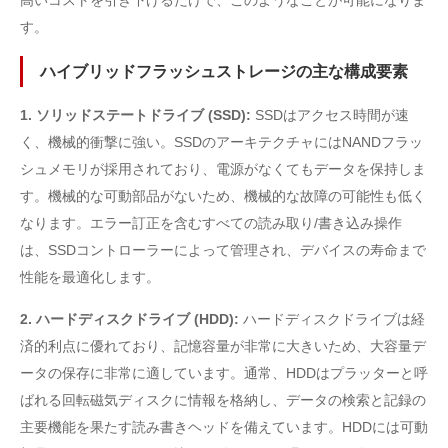
高いコストを引き下げるだけで、このようなことが可能になりま
す。
ハイブリッドフラッシュストレージの主な構成要素
1. ソリッドステートドライブ (SSD):
SSDはアクセス時間が速
く、機械的衝撃に強い。SSDのアーキテクチャにはNANDフラッ
シュメモリが採用されており、電源がなくてもデータを保持しま
す。機械的な可動部品がないため、機械的な故障の可能性も低く
なります。エラー訂正を含むすべての読み取り/書き込み操作
は、SSDコントローラーによって管理され、デバイスの寿命まで
性能を最適化します。
2. ハードディスクドライブ (HDD):
ハードディスクドライブは経
済的利点に優れており、記憶容量が非常に大きいため、大容量デ
ータの保存に非常に適しています。通常、HDDはプラッターと呼
ばれる回転磁気ディスクに情報を格納し、データの検索と記録の
主要機能を果たす読み書きヘッドを備えています。HDDには可動