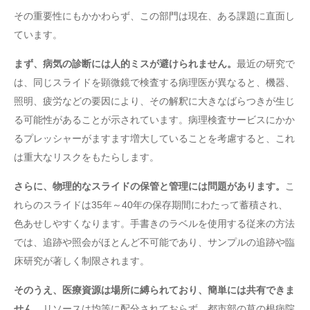
その重要性にもかかわらず、この部門は現在、ある課題に直面し
ています。
まず、病気の診断には人的ミスが避けられません。
最近の研究で
は、同じスライドを顕微鏡で検査する病理医が異なると、機器、
照明、疲労などの要因により、その解釈に大きなばらつきが生じ
る可能性があることが示されています。病理検査サービスにかか
るプレッシャーがますます増大していることを考慮すると、これ
は重大なリスクをもたらします。
さらに、物理的なスライドの保管と管理には問題があります。
こ
れらのスライドは35年～40年の保存期間にわたって蓄積され、
色あせしやすくなります。手書きのラベルを使用する従来の方法
では、追跡や照会がほとんど不可能であり、サンプルの追跡や臨
床研究が著しく制限されます。
そのうえ、医療資源は場所に縛られており、簡単には共有できま
せん。
リソースは均等に配分されておらず、都市部の草の根病院