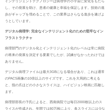
インテリジェントテクノロジーは病理学の小宇宙に変化をもたら
し、その発展を助け、患者の健康と幸福を保証します。技術の進
歩がギャップを埋めることで、この業界はさらなる進歩を遂げよ
うとしています。
デジタル病理学: 完全なインテリジェント化のための堅牢なイン
フラストラクチャ
病理部門のデジタル化とインテリジェント化のレベルは常に病院
の将来の発展を決定する要素でしたが、試練がなかったわけでは
ありません。
デジタル病理ファイルは最大3GBになる場合があり、これは通常
のPACS画像の10倍以上のサイズです。これを大局的に考える
と、指の爪ほどの小さなスライスは、ハイビジョン映画に匹敵し
ます。
病理部部長の卞氏によると、西南病院では毎日2000枚以上のス
ライスが作成され、年間では80万枚に上り、各スライスには少な