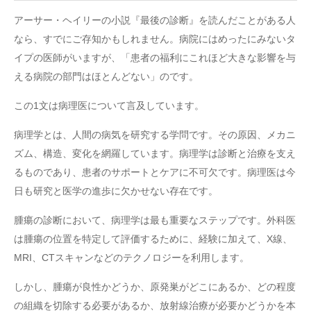
アーサー・ヘイリーの小説『最後の診断』を読んだことがある人
なら、すでにご存知かもしれません。病院にはめったにみないタ
イプの医師がいますが、「患者の福利にこれほど大きな影響を与
える病院の部門はほとんどない」のです。
この1文は病理医について言及しています。
病理学とは、人間の病気を研究する学問です。その原因、メカニ
ズム、構造、変化を網羅しています。病理学は診断と治療を支え
るものであり、患者のサポートとケアに不可欠です。病理医は今
日も研究と医学の進歩に欠かせない存在です。
腫瘍の診断において、病理学は最も重要なステップです。外科医
は腫瘍の位置を特定して評価するために、経験に加えて、X線、
MRI、CTスキャンなどのテクノロジーを利用します。
しかし、腫瘍が良性かどうか、原発巣がどこにあるか、どの程度
の組織を切除する必要があるか、放射線治療が必要かどうかを本