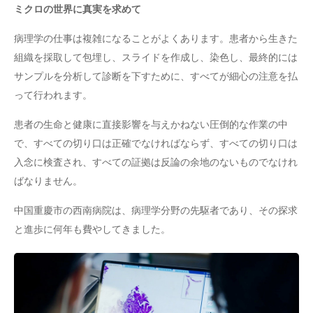
ミクロの世界に真実を求めて
病理学の仕事は複雑になることがよくあります。患者から生きた
組織を採取して包埋し、スライドを作成し、染色し、最終的には
サンプルを分析して診断を下すために、すべてが細心の注意を払
って行われます。
患者の生命と健康に直接影響を与えかねない圧倒的な作業の中
で、すべての切り口は正確でなければならず、すべての切り口は
入念に検査され、すべての証拠は反論の余地のないものでなけれ
ばなりません。
中国重慶市の西南病院は、病理学分野の先駆者であり、その探求
と進歩に何年も費やしてきました。