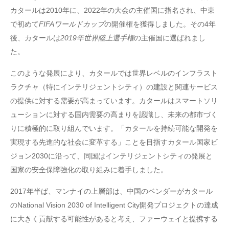
カタールは2010年に、2022年の大会の主催国に指名され、中東
で初めて
FIFAワールドカップ
の開催権を獲得しました。その4年
後、カタールは
2019年世界陸上選手権
の主催国に選ばれまし
た。
このような発展により、カタールでは世界レベルのインフラスト
ラクチャ（特にインテリジェントシティ）の建設と関連サービス
の提供に対する需要が高まっています。カタールはスマートソリ
ューションに対する国内需要の高まりを認識し、未来の都市づく
りに積極的に取り組んでいます。「カタールを持続可能な開発を
実現する先進的な社会に変革する」ことを目指すカタール国家ビ
ジョン2030に沿って、同国はインテリジェントシティの発展と
国家の安全保障強化の取り組みに着手しました。
2017年半ば、マンナイの上層部は、中国のベンダーがカタール
のNational Vision 2030 of Intelligent City開発プロジェクトの達成
に大きく貢献する可能性があると考え、ファーウェイと提携する