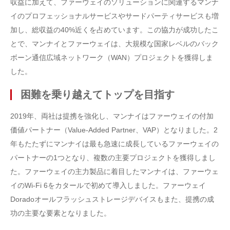
収益に加えて、ファーウェイのソリューションに関連するマンナ
イのプロフェッショナルサービスやサードパーティサービスも増
加し、総収益の40%近くを占めています。この協力が成功したこ
とで、マンナイとファーウェイは、大規模な国家レベルのバック
ボーン通信広域ネットワーク（WAN）プロジェクトを獲得しま
した。
困難を乗り越えてトップを目指す
2019年、両社は提携を強化し、マンナイはファーウェイの付加
価値パートナー（Value-Added Partner、VAP）となりました。2
年もたたずにマンナイは最も急速に成長しているファーウェイの
パートナーの1つとなり、複数の主要プロジェクトを獲得しまし
た。ファーウェイの主力製品に着目したマンナイは、ファーウェ
イのWi-Fi 6をカタールで初めて導入しました。ファーウェイ
Doradoオールフラッシュストレージデバイスもまた、提携の成
功の主要な要素となりました。