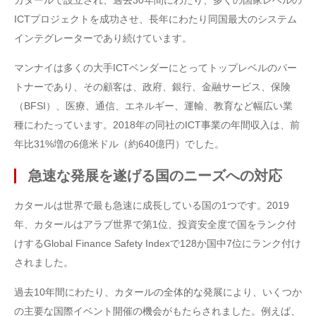
カタールで設立され、過去30年間にわたり、多くの国家レベルの
ICTプロジェクトを成功させ、長年にわたり同国最大のシステム
インテグレーターであり続けています。
マンナイは多くの大手ICTベンダーにとってトップレベルのパー
トナーであり、その顧客は、政府、銀行、金融サービス、保険
（BFSI）、医療、通信、エネルギー、運輸、教育など幅広い業
種にわたっています。2018年の同社のICT事業の年間収入は、前
年比31%増の6億米ドル（約640億円）でした。
急速な発展を遂げる国のニーズへの対応
カタールは世界で最も急速に成長している国の1つです。2019
年、カタールはアラブ世界で第1位、投資安全度で国をランク付
けするGlobal Finance Safety Indexで128か国中7位にランク付け
されました。
過去10年間にわたり、カタールの全体的な発展により、いくつか
の主要な国際イベント開催の機会がもたらされました。例えば、