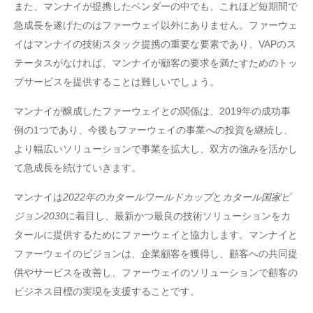
また、マンナイが提携したベンダーの中でも、これほど短期間で
急成長を遂げたのはファーウェイ以外にありません。ファーウェ
イはマンナイの技術スタック提携の重要な要素であり、VAPのス
テータスがなければ、マンナイが顧客の要求を満たすためのトッ
プサービスを提供することは難しいでしょう。
マンナイが醸成したファーウェイとの関係は、2019年の成功事
例の1つであり、今後もファーウェイの事業への投資を継続し、
より幅広いソリューションで事業を拡大し、双方の強みを活かし
て急成長を続けていきます。
マンナイは
2022年のカタールワールドカップ
と
カタール国家ビ
ジョン2030
に着目し、最新かつ最良の技術ソリューションをカ
タールに提供するためにファーウェイと協力します。マンナイと
ファーウェイのビジョンは、企業顧客を獲得し、顧客への共同提
供やサービスを改善し、ファーウェイのソリューションで顧客の
ビジネス目標の実現を支援することです。