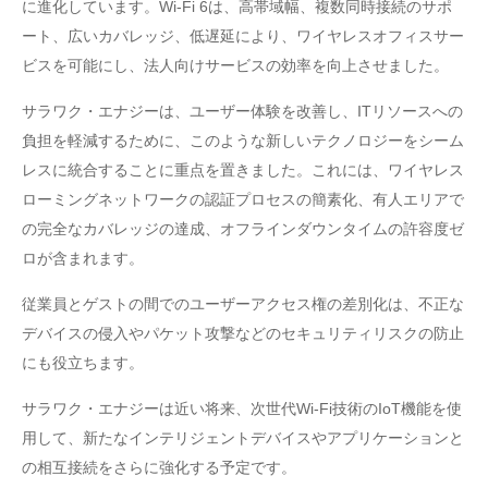
に進化しています。Wi-Fi 6は、高帯域幅、複数同時接続のサポ
ート、広いカバレッジ、低遅延により、ワイヤレスオフィスサー
ビスを可能にし、法人向けサービスの効率を向上させました。
サラワク・エナジーは、ユーザー体験を改善し、ITリソースへの
負担を軽減するために、このような新しいテクノロジーをシーム
レスに統合することに重点を置きました。これには、ワイヤレス
ローミングネットワークの認証プロセスの簡素化、有人エリアで
の完全なカバレッジの達成、オフラインダウンタイムの許容度ゼ
ロが含まれます。
従業員とゲストの間でのユーザーアクセス権の差別化は、不正な
デバイスの侵入やパケット攻撃などのセキュリティリスクの防止
にも役立ちます。
サラワク・エナジーは近い将来、次世代Wi-Fi技術のIoT機能を使
用して、新たなインテリジェントデバイスやアプリケーションと
の相互接続をさらに強化する予定です。