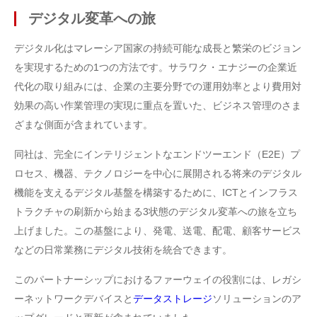
デジタル変革への旅
デジタル化はマレーシア国家の持続可能な成長と繁栄のビジョン
を実現するための1つの方法です。サラワク・エナジーの企業近
代化の取り組みには、企業の主要分野での運用効率とより費用対
効果の高い作業管理の実現に重点を置いた、ビジネス管理のさま
ざまな側面が含まれています。
同社は、完全にインテリジェントなエンドツーエンド（E2E）プ
ロセス、機器、テクノロジーを中心に展開される将来のデジタル
機能を支えるデジタル基盤を構築するために、ICTとインフラス
トラクチャの刷新から始まる3状態のデジタル変革への旅を立ち
上げました。この基盤により、発電、送電、配電、顧客サービス
などの日常業務にデジタル技術を統合できます。
このパートナーシップにおけるファーウェイの役割には、レガシ
ーネットワークデバイスと
データストレージ
ソリューションのア