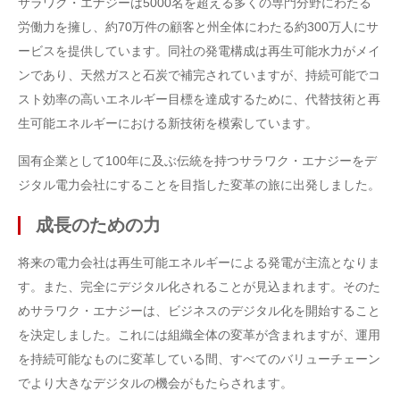
サラワク・エナジーは5000名を超える多くの専門分野にわたる
労働力を擁し、約70万件の顧客と州全体にわたる約300万人にサ
ービスを提供しています。同社の発電構成は再生可能水力がメイ
ンであり、天然ガスと石炭で補完されていますが、持続可能でコ
スト効率の高いエネルギー目標を達成するために、代替技術と再
生可能エネルギーにおける新技術を模索しています。
国有企業として100年に及ぶ伝統を持つサラワク・エナジーをデ
ジタル電力会社にすることを目指した変革の旅に出発しました。
成長のための力
将来の電力会社は再生可能エネルギーによる発電が主流となりま
す。また、完全にデジタル化されることが見込まれます。そのた
めサラワク・エナジーは、ビジネスのデジタル化を開始すること
を決定しました。これには組織全体の変革が含まれますが、運用
を持続可能なものに変革している間、すべてのバリューチェーン
でより大きなデジタルの機会がもたらされます。