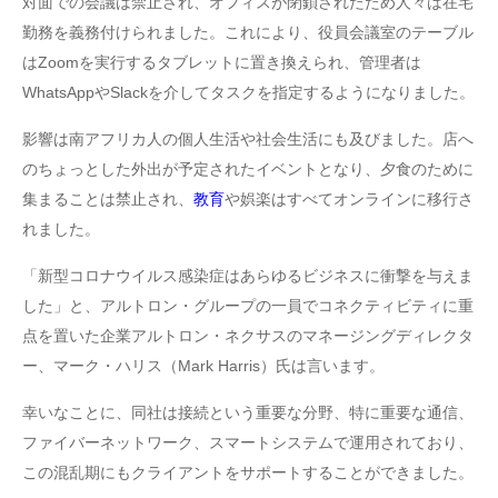
対面での会議は禁止され、オフィスが閉鎖されたため人々は在宅
勤務を義務付けられました。これにより、役員会議室のテーブル
はZoomを実行するタブレットに置き換えられ、管理者は
WhatsAppやSlackを介してタスクを指定するようになりました。
影響は南アフリカ人の個人生活や社会生活にも及びました。店へ
のちょっとした外出が予定されたイベントとなり、夕食のために
集まることは禁止され、
教育
や娯楽はすべてオンラインに移行さ
れました。
「新型コロナウイルス感染症はあらゆるビジネスに衝撃を与えま
した」と、アルトロン・グループの一員でコネクティビティに重
点を置いた企業アルトロン・ネクサスのマネージングディレクタ
ー、マーク・ハリス（Mark Harris）氏は言います。
幸いなことに、同社は接続という重要な分野、特に重要な通信、
ファイバーネットワーク、スマートシステムで運用されており、
この混乱期にもクライアントをサポートすることができました。