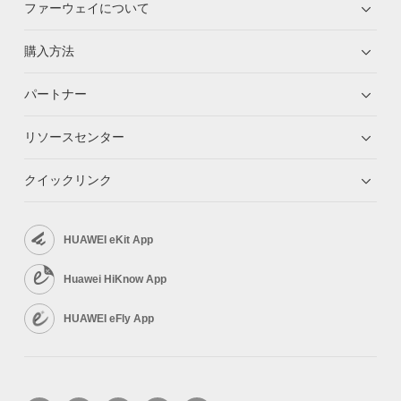
ファーウェイについて
購入方法
パートナー
リソースセンター
クイックリンク
HUAWEI eKit App
Huawei HiKnow App
HUAWEI eFly App