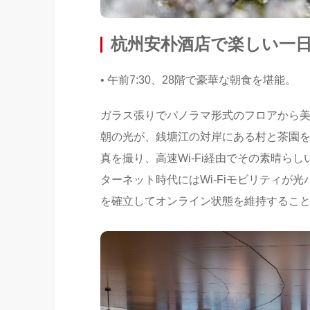
杭州安朴酒店で楽しい一
• 午前7:30、28階で豪華な朝食を堪能。
ガラス張りでパノラマ形式のフロアから
朝の光が、銭塘江の対岸にある村と茶園
真を撮り、高速Wi-Fi経由でその素晴ら
ターネット時代にはWi-Fiモビリティが
を確立してオンライン状態を維持するこ